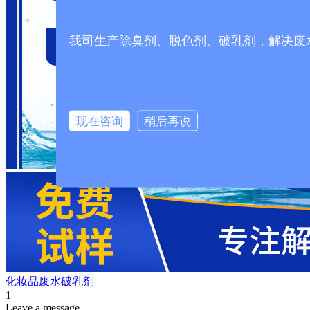
我司生产除臭剂、脱色剂、破乳剂，解决废
现在咨询
稍后再说
化妆品废水破乳剂
1
Leave a message