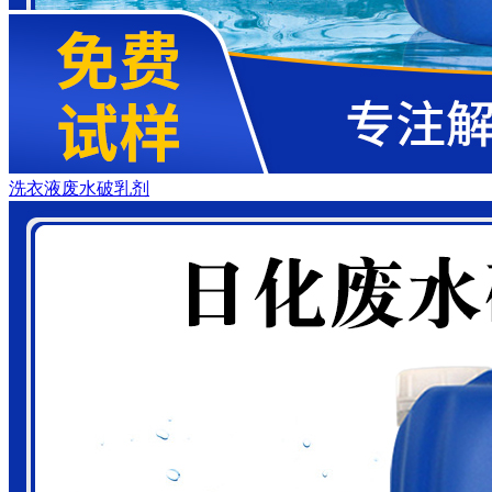
洗衣液废水破乳剂