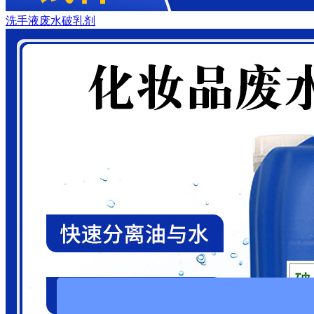
洗手液废水破乳剂