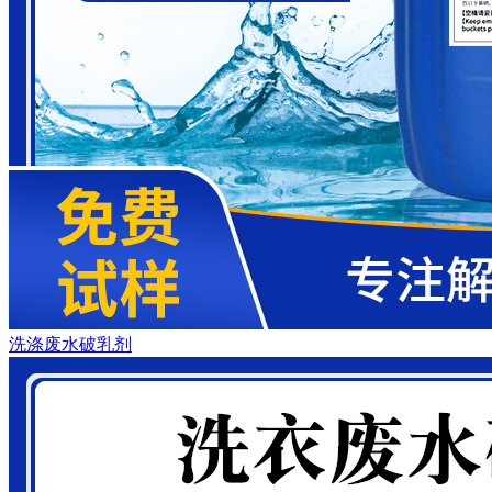
洗涤废水破乳剂