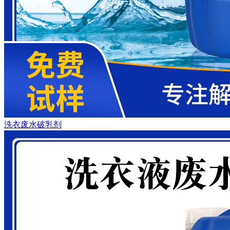
洗衣废水破乳剂