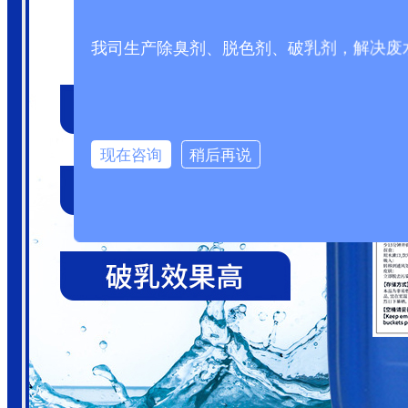
我司生产除臭剂、脱色剂、破乳剂，解决废
现在咨询
稍后再说