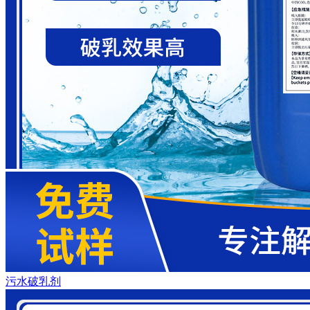
污水破乳剂