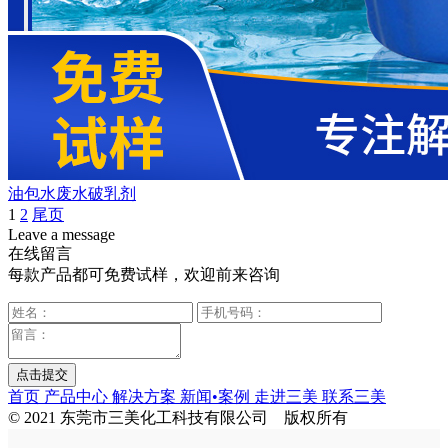
油包水废水破乳剂
1
2
尾页
Leave a message
在线留言
每款产品都可免费试样，欢迎前来咨询
首页
产品中心
解决方案
新闻•案例
走进三美
联系三美
© 2021 东莞市三美化工科技有限公司 版权所有