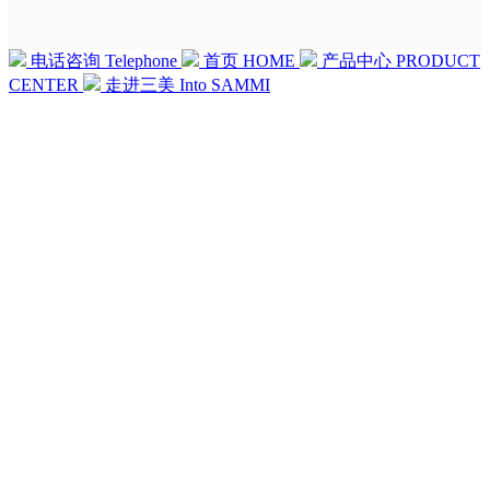
电话咨询
Telephone
首页
HOME
产品中心
PRODUCT
CENTER
走进三美
Into SAMMI