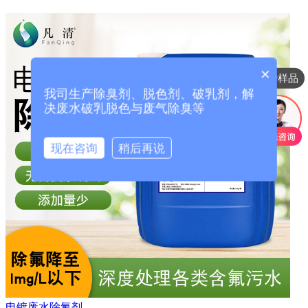
×
领取免费样品
我司生产除臭剂、脱色剂、破乳剂，解
决废水破乳脱色与废气除臭等
现在咨询
稍后再说
电镀废水除氟剂